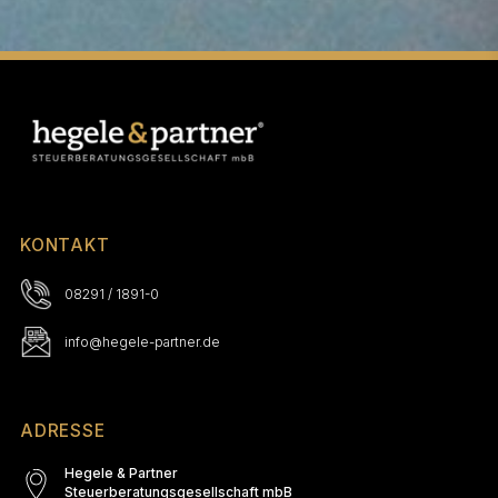
vorerst
gestoppt.
KONTAKT
08291 / 1891-0
info@hegele-partner.de
ADRESSE
Hegele & Partner
Steuerberatungsgesellschaft mbB