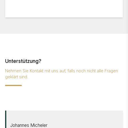
Ist Auftragswesen Next auch für mobile Endgeräte
nutzbar?
DATEV SmartLogin - Anmeldung in DUO
DATEV Belegtransfer - Automatischer Upload von
Belegen
Wie erreiche ich Unternehmen Online am schnellsten?
Unterstützung?
Nehmen Sie Kontakt mit uns auf, falls noch nicht alle Fragen
Welche Systemvoraussetzungen benötige ich für
geklärt sind.
Unternehmen Online
Welche Informationen werden von mir für
Unternehmen Online benötigt?
ANSPRECHPARTNER
Brauche ich Unternehmen Online überhaupt?
Johannes Micheler