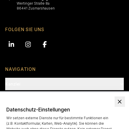
Wertinger Straße 8a
86441 Zusmarshausen
FOLGEN SIE UNS
NAVIGATION
Kanzlei
Karriere
Datenschutz-Einstellungen
Kompetenzen
Wir setzen externe Dienste nur für bestimmte Funktionen ein
(z.B. Kontaktformular, Karten, Web-Analytik). Sie können die
News
Website auch ohne diese Dienste nutzen. Kein externer Dienst