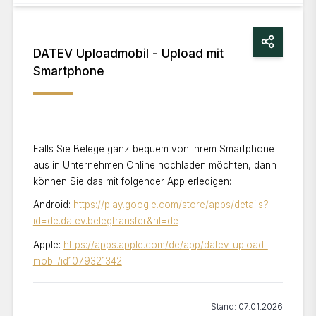
Wie funktioniert der Bankkonto-Abruf in Unternehmen
Online?
DATEV Uploadmobil - Upload mit
Smartphone
Wie sicher ist die Datenübertragung bei DATEV
Unternehmen Online?
Wie erhalte ich Zugang zu DATEV Unternehmen
Online?
Falls Sie Belege ganz bequem von Ihrem Smartphone
aus in Unternehmen Online hochladen möchten, dann
Wie registriere ich mich erstmalig bei DATEV
können Sie das mit folgender App erledigen:
Arbeitnehmer Online?
Android:
https://play.google.com/store/apps/details?
id=de.datev.belegtransfer&hl=de
Wie kann ich mein individuelles Rechnungs- oder
Angebotslayout hinterlegen?
Apple:
https://apps.apple.com/de/app/datev-upload-
mobil/id1079321342
Kann ich mit Unternehmen Online Rechnungen
schreiben?
Stand:
07.01.2026