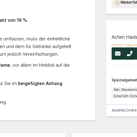
Weiterfü
atz von 19 %
.
Achim Haid
e umfassen, muss der einheitliche
Partner & Steuerb
en und dem für Getränke aufgeteilt
ium jedoch Vereinfachungen.
teme
, vor allem im Hinblick auf die
Spezialgebie
ür Sie im
beigefügten Anhang
Betr. Steuererk
Erbschaft-/Sch
ung.
ANSPRECHPA