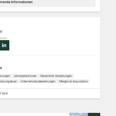
hrende Informationen
er
erater
(öffnet in neuem Tab)
te
lärungen
Jahresabschlüsse
Steuerliche Gestaltungen
enkungsteuer
Unternehmensbewertungen
Mergers & Acquisitions
RTNER